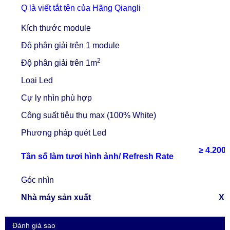
Q là viết tắt tên của Hãng Qiangli
Kích thước module
Độ phân giải trên 1 module
2
Độ phân giải trên 1m
Loại Led
Cự ly nhìn phù hợp
Công suất tiêu thụ
max
(100% White)
Phương pháp quét Led
≥ 4.200
Tần số làm tươi hình ảnh/ Refresh Rate
Góc nhìn
Nhà máy sản xuất
Xi
Đánh giá sao