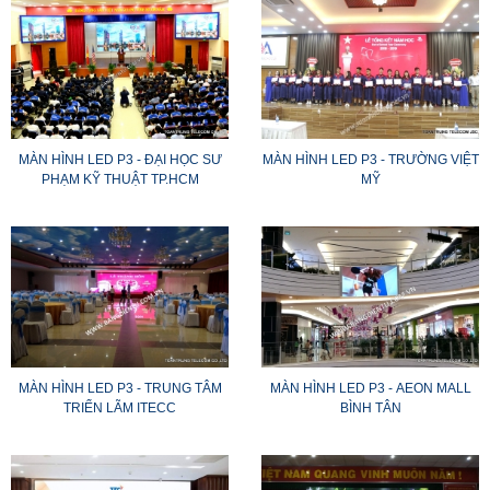
MÀN HÌNH LED P3 - ĐẠI HỌC SƯ
MÀN HÌNH LED P3 - TRƯỜNG VIỆT
PHẠM KỸ THUẬT TP.HCM
MỸ
MÀN HÌNH LED P3 - TRUNG TÂM
MÀN HÌNH LED P3 - AEON MALL
TRIỂN LÃM ITECC
BÌNH TÂN