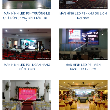
MÀN HÌNH LED P3 - TRƯỜNG LÊ
MÀN HÌNH LED P3 - KHU DU LỊCH
QUÝ ĐÔN (LONG BÌNH TÂN - BIÊN
ĐẠI NAM
HÒA)
MÀN HÌNH LED P3 - NGÂN HÀNG
MÀN HÌNH LED P3 - VIỆN
KIÊN LONG
PASTEUR TP. HCM