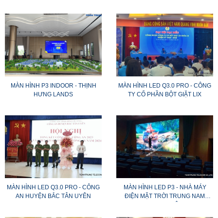
MÀN HÌNH P3 INDOOR - THỊNH
MÀN HÌNH LED Q3.0 PRO - CÔNG
HƯNG LANDS
TY CỔ PHẦN BỘT GIẶT LIX
MÀN HÌNH LED Q3.0 PRO - CÔNG
MÀN HÌNH LED P3 - NHÀ MÁY
AN HUYỆN BẮC TÂN UYÊN
ĐIỆN MẶT TRỜI TRUNG NAM
(NINH THUẬN)