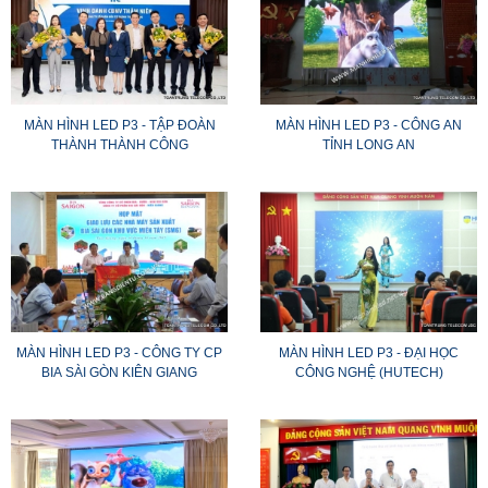
MÀN HÌNH LED P3 - TẬP ĐOÀN
MÀN HÌNH LED P3 - CÔNG AN
THÀNH THÀNH CÔNG
TỈNH LONG AN
MÀN HÌNH LED P3 - CÔNG TY CP
MÀN HÌNH LED P3 - ĐẠI HỌC
BIA SÀI GÒN KIÊN GIANG
CÔNG NGHỆ (HUTECH)