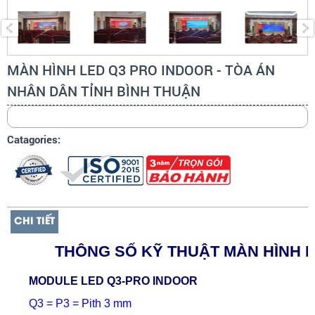
MÀN HÌNH LED Q3 PRO INDOOR - TÒA ÁN
NHÂN DÂN TỈNH BÌNH THUẬN
Catagories:
CHI TIẾT
THÔNG SỐ KỸ THUẬT MÀN HÌNH 
MODUL
E
L
ED Q3-PRO
INDOOR
Q3 = P3 = Pith 3 mm