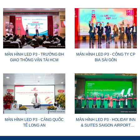
CÔNG BÌNH DƯƠNG
MÀN HÌNH LED P3 - TRƯỜNG ĐH
MÀN HÌNH LED P3 - CÔNG TY CP
GIAO THÔNG VẬN TẢI HCM
BIA SÀI GÒN
MÀN HÌNH LED P3 - CẢNG QUỐC
MÀN HÌNH LED P3 - HOLIDAY INN
TẾ LONG AN
& SUITES SAIGON AIRPORT
HOTEL