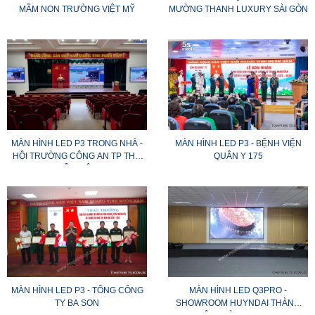
MẦM NON TRƯỜNG VIỆT MỸ
MƯỜNG THANH LUXURY SÀI GÒN
MÀN HÌNH LED P3 TRONG NHÀ -
MÀN HÌNH LED P3 - BỆNH VIỆN
HỘI TRƯỜNG CÔNG AN TP THỦ
QUÂN Y 175
DẦU MỘT
MÀN HÌNH LED P3 - TỔNG CÔNG
MÀN HÌNH LED Q3PRO -
TY BA SON
SHOWROOM HUYNDAI THÀNH