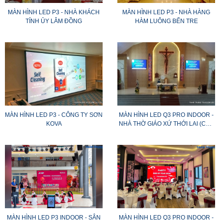
MÀN HÌNH LED P3 - NHÀ KHÁCH
MÀN HÌNH LED P3 - NHÀ HÀNG
TỈNH ỦY LÂM ĐỒNG
HÀM LUÔNG BẾN TRE
MÀN HÌNH LED P3 - CÔNG TY SƠN
MÀN HÌNH LED Q3 PRO INDOOR -
KOVA
NHÀ THỜ GIÁO XỨ THỚI LAI (CẦN
THƠ)
MÀN HÌNH LED P3 INDOOR - SÂN
MÀN HÌNH LED Q3 PRO INDOOR -