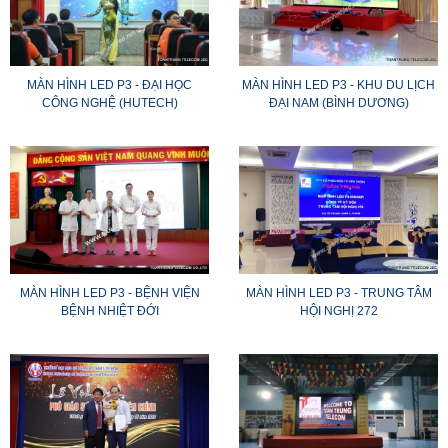
MÀN HÌNH LED P3 - ĐẠI HỌC
MÀN HÌNH LED P3 - KHU DU LỊCH
CÔNG NGHỆ (HUTECH)
ĐẠI NAM (BÌNH DƯƠNG)
MÀN HÌNH LED P3 - BỆNH VIỆN
MÀN HÌNH LED P3 - TRUNG TÂM
BỆNH NHIỆT ĐỚI
HỘI NGHỊ 272