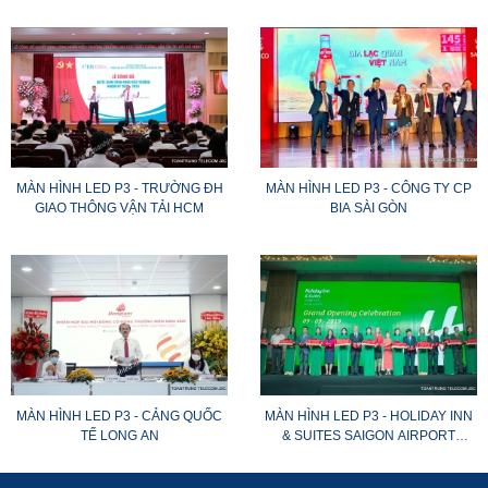
CÔNG BÌNH DƯƠNG
MÀN HÌNH LED P3 - TRƯỜNG ĐH
MÀN HÌNH LED P3 - CÔNG TY CP
GIAO THÔNG VẬN TẢI HCM
BIA SÀI GÒN
MÀN HÌNH LED P3 - CẢNG QUỐC
MÀN HÌNH LED P3 - HOLIDAY INN
TẾ LONG AN
& SUITES SAIGON AIRPORT
HOTEL