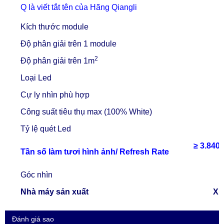
Q là viết tắt tên của Hãng Qiangli
Kích thước module
Độ phân giải trên 1 module
2
Độ phân giải trên 1m
Loại Led
Cự ly nhìn phù hợp
Công suất tiêu thụ
max
(100% White)
Tỷ lệ quét Led
≥ 3.840
Tần số làm tươi hình ảnh/ Refresh Rate
Góc nhìn
Nhà máy sản xuất
Xi
Đánh giá sao