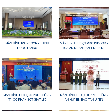
MÀN HÌNH P3 INDOOR - THỊNH
MÀN HÌNH LED Q3 PRO INDOOR -
HƯNG LANDS
TÒA ÁN NHÂN DÂN TỈNH BÌNH
THUẬN
MÀN HÌNH LED Q3.0 PRO - CÔNG
MÀN HÌNH LED Q3.0 PRO - CÔNG
TY CỔ PHẦN BỘT GIẶT LIX
AN HUYỆN BẮC TÂN UYÊN