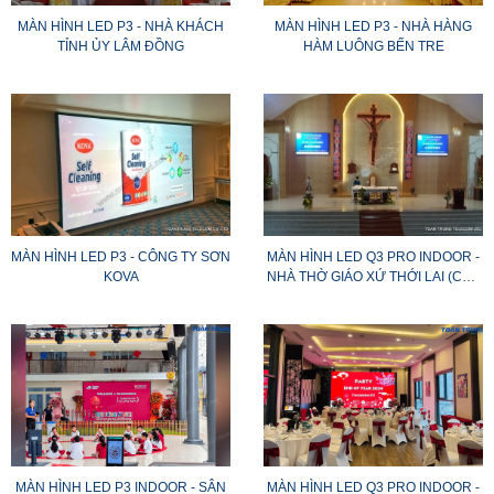
MÀN HÌNH LED P3 - NHÀ KHÁCH
MÀN HÌNH LED P3 - NHÀ HÀNG
TỈNH ỦY LÂM ĐỒNG
HÀM LUÔNG BẾN TRE
MÀN HÌNH LED P3 - CÔNG TY SƠN
MÀN HÌNH LED Q3 PRO INDOOR -
KOVA
NHÀ THỜ GIÁO XỨ THỚI LAI (CẦN
THƠ)
MÀN HÌNH LED P3 INDOOR - SÂN
MÀN HÌNH LED Q3 PRO INDOOR -