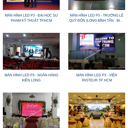
MÀN HÌNH LED P3 - ĐẠI HỌC SƯ
MÀN HÌNH LED P3 - TRƯỜNG LÊ
PHẠM KỸ THUẬT TP.HCM
QUÝ ĐÔN (LONG BÌNH TÂN - BIÊN
HÒA)
MÀN HÌNH LED P3 - NGÂN HÀNG
MÀN HÌNH LED P3 - VIỆN
KIÊN LONG
PASTEUR TP. HCM