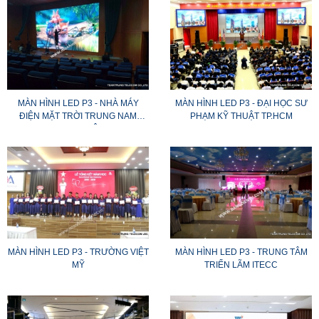
MÀN HÌNH LED P3 - NHÀ MÁY
MÀN HÌNH LED P3 - ĐẠI HỌC SƯ
ĐIỆN MẶT TRỜI TRUNG NAM
PHẠM KỸ THUẬT TP.HCM
(NINH THUẬN)
MÀN HÌNH LED P3 - TRƯỜNG VIỆT
MÀN HÌNH LED P3 - TRUNG TÂM
MỸ
TRIỂN LÃM ITECC