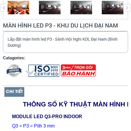
MÀN HÌNH LED P3 - KHU DU LỊCH ĐẠI NAM
Lắp đặt màn hình led P3 - Sảnh Hội Nghi KDL Đại Nam (Bình
Dương)
Catagories:
CHI TIẾT
THÔNG SỐ KỸ THUẬT MÀN HÌNH 
MODUL
E
L
ED Q3-PRO
INDOOR
Q3 = P3 = Pith 3 mm