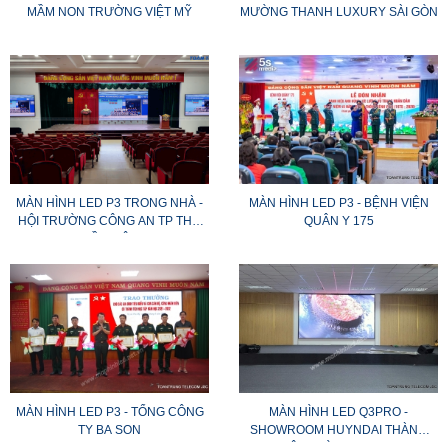
MẦM NON TRƯỜNG VIỆT MỸ
MƯỜNG THANH LUXURY SÀI GÒN
MÀN HÌNH LED P3 TRONG NHÀ -
MÀN HÌNH LED P3 - BỆNH VIỆN
HỘI TRƯỜNG CÔNG AN TP THỦ
QUÂN Y 175
DẦU MỘT
MÀN HÌNH LED P3 - TỔNG CÔNG
MÀN HÌNH LED Q3PRO -
TY BA SON
SHOWROOM HUYNDAI THÀNH