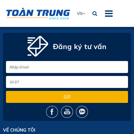
VN
Đăng ký tư vấn
GỬI
VỀ CHÚNG TÔI