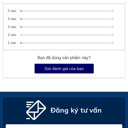
5 sao
0
4 sao
0
3 sao
0
2 sao
0
1 sao
0
Bạn đã dùng sản phẩm này?
Gửi đánh giá của bạn
Đăng ký tư vấn