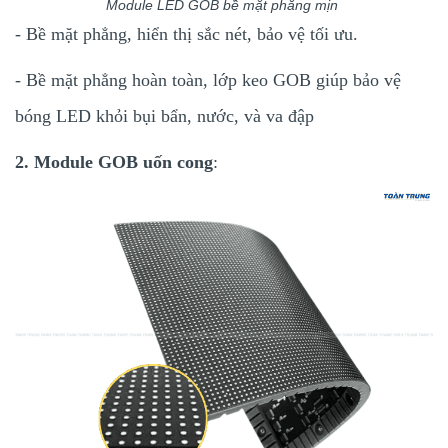
Module LED GOB bề mặt phẳng mịn
- Bề mặt phẳng, hiển thị sắc nét, bảo vệ tối ưu.
- Bề mặt phẳng hoàn toàn, lớp keo GOB giúp bảo vệ
bóng LED khỏi bụi bẩn, nước, và va đập
2. Module GOB uốn cong
: