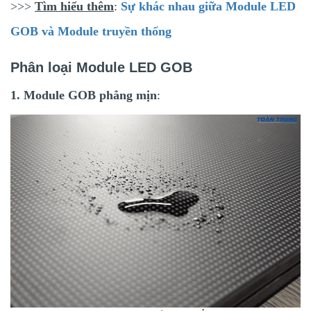
>>>
Tìm hiểu thêm
:
Sự khác nhau giữa Module LED
GOB và Module truyền thống
Phân loại Module LED GOB
1. Module GOB phẳng mịn
: