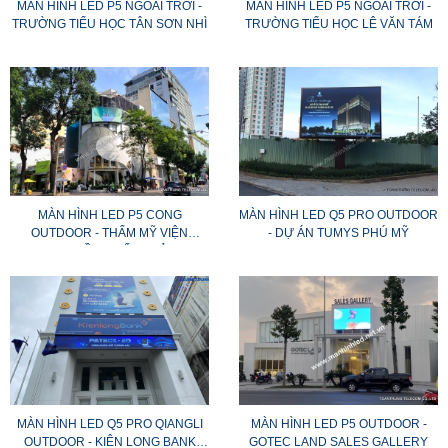
MÀN HÌNH LED P5 NGOÀI TRỜI -
MÀN HÌNH LED P5 NGOÀI TRỜI -
TRƯỜNG TIỂU HỌC TÂN SƠN NHÌ
TRƯỜNG TIỂU HỌC LÊ VĂN TÁM
MÀN HÌNH LED P5 CONG
MÀN HÌNH LED Q5 PRO OUTDOOR
OUTDOOR - THẨM MỸ VIỆN
- DỰ ÁN TUMYS PHÚ MỸ
SHYNH (TRẦN QUỐC THẢO, Q3)
MÀN HÌNH LED Q5 PRO QIANGLI
MÀN HÌNH LED P5 OUTDOOR -
OUTDOOR - KIÊN LONG BANK
GOTEC LAND SALES GALLERY