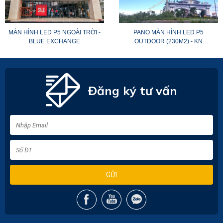
MÀN HÌNH LED P5 NGOÀI TRỜI -
PANO MÀN HÌNH LED P5
BLUE EXCHANGE
OUTDOOR (230M2) - KN
PARADISE CAM RANH
Đăng ký tư vấn
GỬI