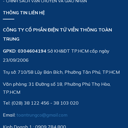
CHÍNH SÁCH VẬN CHUYỂN VÀ GIAO NHẬN
THÔNG TIN LIÊN HỆ
CÔNG TY CỔ PHẦN ĐIỆN TỬ VIỄN THÔNG TOÀN
TRUNG
GPKD
:
0304604194
Sở KH&ĐT TP.HCM cấp ngày
23/09/2006
Trụ sở: 710/58 Lũy Bán Bích, Phường Tân Phú, TP.HCM
Văn phòng:
31 Đường số 18, Phường Phú Thọ Hòa,
TP.HCM
Tel: (028) 38 122 456 - 38 103 020
Email:
toantrungco@gmail.com
Kinh Doanh 1 : 0909 784 800