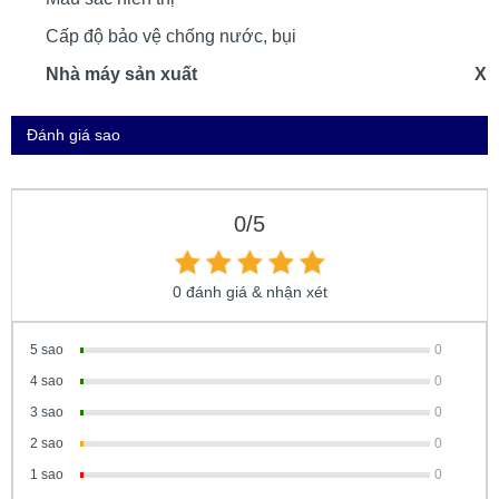
Cấp độ bảo vệ chống nước, bụi
Nhà máy sản xuất
Xi
Đánh giá sao
0/5
0 đánh giá & nhận xét
5 sao
0
4 sao
0
3 sao
0
2 sao
0
1 sao
0