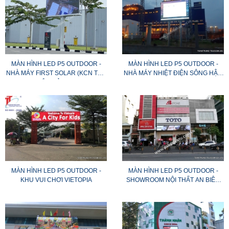
MÀN HÌNH LED P5 OUTDOOR -
MÀN HÌNH LED P5 OUTDOOR -
NHÀ MÁY FIRST SOLAR (KCN TÂY
NHÀ MÁY NHIỆT ĐIỆN SÔNG HẬU
BẮC CỦ CHI)
1
MÀN HÌNH LED P5 OUTDOOR -
MÀN HÌNH LED P5 OUTDOOR -
KHU VUI CHƠI VIETOPIA
SHOWROOM NỘI THẤT AN BIÊN
(HCM)