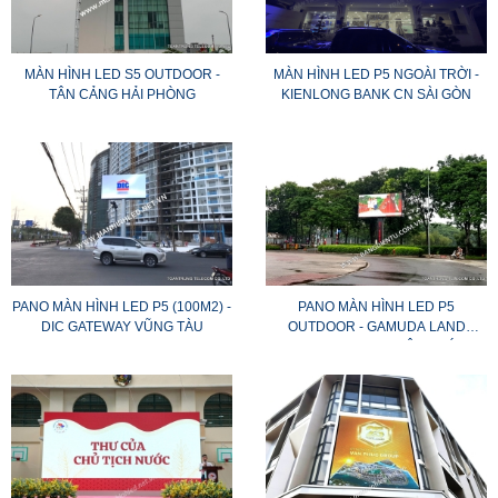
MÀN HÌNH LED S5 OUTDOOR -
MÀN HÌNH LED P5 NGOÀI TRỜI -
TÂN CẢNG HẢI PHÒNG
KIENLONG BANK CN SÀI GÒN
PANO MÀN HÌNH LED P5 (100M2) -
PANO MÀN HÌNH LED P5
DIC GATEWAY VŨNG TÀU
OUTDOOR - GAMUDA LAND
(CELADON CITY TÂN PHÚ)