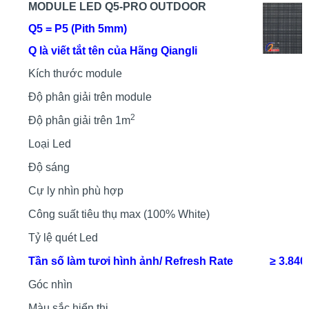
MODUL
E
L
ED Q
5-PRO
OUTDOOR
Q5 = P5 (Pith 5mm)
Q là viết tắt tên của Hãng Qiangli
Kích thước module
Độ phân giải trên module
2
Độ phân giải trên 1m
Loại Led
Độ sáng
Cự ly nhìn phù hợp
Công suất tiêu thụ
max
(100% White)
Tỷ lệ quét Led
Tần số làm tươi hình ảnh/ Refresh Rate
≥ 3.840
Góc nhìn
Màu sắc hiển thị