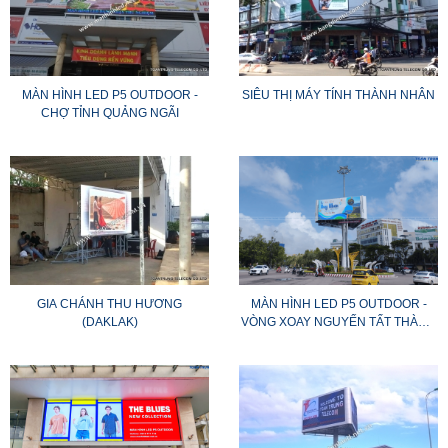
MÀN HÌNH LED P5 OUTDOOR -
SIÊU THỊ MÁY TÍNH THÀNH NHÂN
CHỢ TỈNH QUẢNG NGÃI
GIA CHÁNH THU HƯƠNG
MÀN HÌNH LED P5 OUTDOOR -
(DAKLAK)
VÒNG XOAY NGUYẾN TẤT THÀNH
(TP.QUY NHƠN)