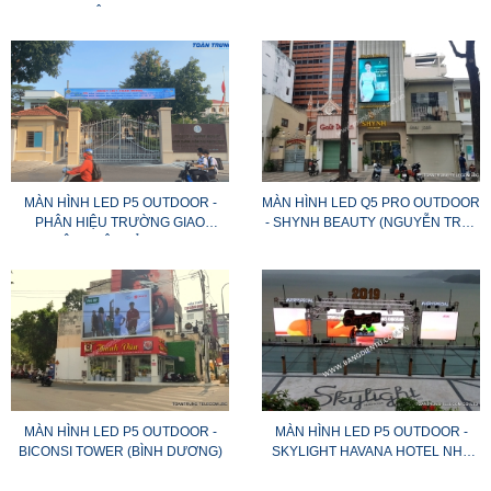
(KIÊN GIANG)
MÀN HÌNH LED P5 OUTDOOR -
MÀN HÌNH LED Q5 PRO OUTDOOR
PHÂN HIỆU TRƯỜNG GIAO
- SHYNH BEAUTY (NGUYỄN TRÃI,
THÔNG VẬN TẢI TP.HCM
Q1)
MÀN HÌNH LED P5 OUTDOOR -
MÀN HÌNH LED P5 OUTDOOR -
BICONSI TOWER (BÌNH DƯƠNG)
SKYLIGHT HAVANA HOTEL NHA
TRANG