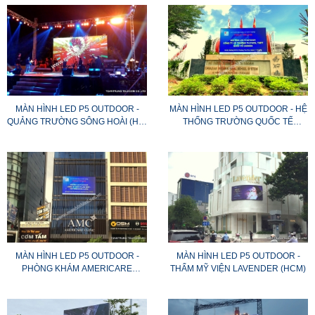
MÀN HÌNH LED P5 OUTDOOR -
MÀN HÌNH LED P5 OUTDOOR - HỆ
QUẢNG TRƯỜNG SÔNG HOÀI (HỘI
THỐNG TRƯỜNG QUỐC TẾ
AN)
CANADA
MÀN HÌNH LED P5 OUTDOOR -
MÀN HÌNH LED P5 OUTDOOR -
PHÒNG KHÁM AMERICARE
THẨM MỸ VIỆN LAVENDER (HCM)
CLINIC