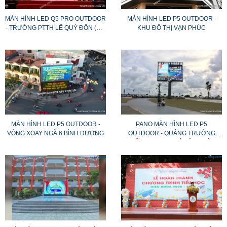
MÀN HÌNH LED Q5 PRO OUTDOOR
MÀN HÌNH LED P5 OUTDOOR -
- TRƯỜNG PTTH LÊ QUÝ ĐÔN (Q1,
KHU ĐÔ THỊ VẠN PHÚC
HCM)
MÀN HÌNH LED P5 OUTDOOR -
PANO MÀN HÌNH LED P5
VÒNG XOAY NGÃ 6 BÌNH DƯƠNG
OUTDOOR - QUẢNG TRƯỜNG
TRẦN QUANG KHẢI TỈNH KIÊN
GIANG