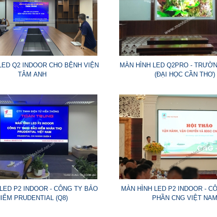
LED Q2 INDOOR CHO BỆNH VIỆN
MÀN HÌNH LED Q2PRO - TRƯỜN
TÂM ANH
(ĐẠI HỌC CẦN THƠ)
LED P2 INDOOR - CÔNG TY BẢO
MÀN HÌNH LED P2 INDOOR - C
IỂM PRUDENTIAL (Q8)
PHẦN CNG VIỆT NA