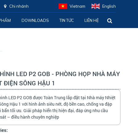
Chi nhánh
Vietnam
English
PHẨM
DOWNLOADS
TIN TỨC
LIÊN HỆ
HÌNH LED P2 GOB - PHÒNG HỌP NHÀ MÁY
T ĐIỆN SÔNG HẬU 1
ình LED P2 GOB được Toàn Trung lắp đặt tại Nhà máy Nhiệt
Sông Hậu 1 với hình ảnh siêu nét, độ bền cao, chống va đập
i bẩn tối ưu. Giải pháp hiển thị hiện đại, đáp ứng nhu cầu
sát – điều hành chuyên nghiệp
ies: