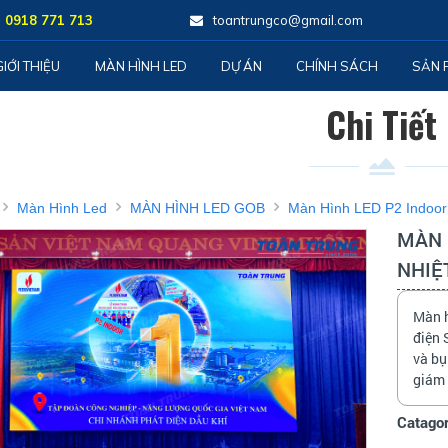
) 0918 771 713
toantrungco@gmail.com
GIỚI THIỆU
MÀN HÌNH LED
DỰ ÁN
CHÍNH SÁCH
SẢN 
Chi Tiết
Màn Hình Led
MÀN HÌNH LED GOB
Màn Hình LED P2 Indoor
MÀN 
NHIỆ
Màn h
điện 
và bụ
giám 
Catagor