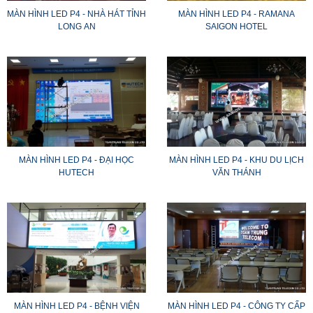
MÀN HÌNH LED P4 - NHÀ HÁT TỈNH
MÀN HÌNH LED P4 - RAMANA
LONG AN
SAIGON HOTEL
MÀN HÌNH LED P4 - ĐẠI HỌC
MÀN HÌNH LED P4 - KHU DU LỊCH
HUTECH
VĂN THÁNH
MÀN HÌNH LED P4 - BỆNH VIỆN
MÀN HÌNH LED P4 - CÔNG TY CẤP