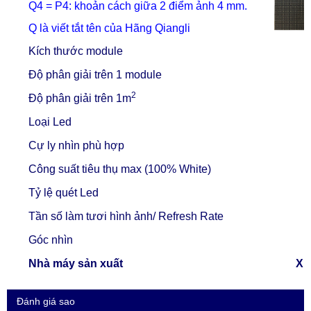
Q4 = P4: khoản cách giữa 2 điểm ảnh 4 mm.
Q là viết tắt tên của Hãng Qiangli
Kích thước module
Độ phân giải trên 1 module
2
Độ phân giải trên 1m
Loại Led
Cự ly nhìn phù hợp
Công suất tiêu thụ
max
(100% White)
Tỷ lệ quét Led
Tần số làm tươi hình ảnh/ Refresh Rate
Góc nhìn
Nhà máy sản xuất
Xi
Đánh giá sao