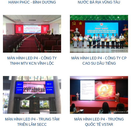
HẠNH PHÚC - BÌNH DƯƠNG
NƯỚC BÀ RỊA VŨNG TÀU
MÀN HÌNH LED P4 - CÔNG TY
MÀN HÌNH LED P4 - CÔNG TY CP
TNHH MTV KCN VĨNH LỘC
CAO SU DẦU TIẾNG
MÀN HÌNH LED P4 - TRUNG TÂM
MÀN HÌNH LED P4 - TRƯỜNG
TRIỂN LÃM SECC
QUỐC TẾ VSTAR