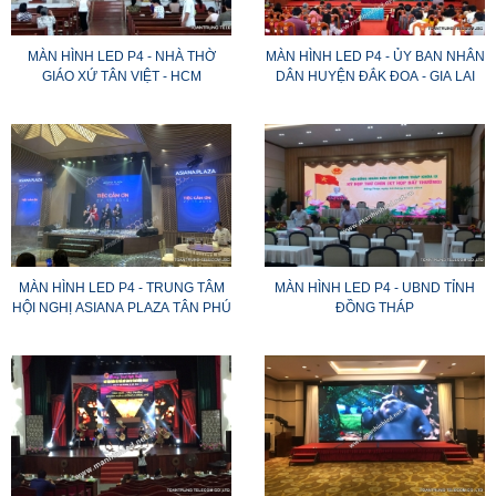
MÀN HÌNH LED P4 - NHÀ THỜ
MÀN HÌNH LED P4 - ỦY BAN NHÂN
GIÁO XỨ TÂN VIỆT - HCM
DÂN HUYỆN ĐẮK ĐOA - GIA LAI
MÀN HÌNH LED P4 - TRUNG TÂM
MÀN HÌNH LED P4 - UBND TỈNH
HỘI NGHỊ ASIANA PLAZA TÂN PHÚ
ĐỒNG THÁP